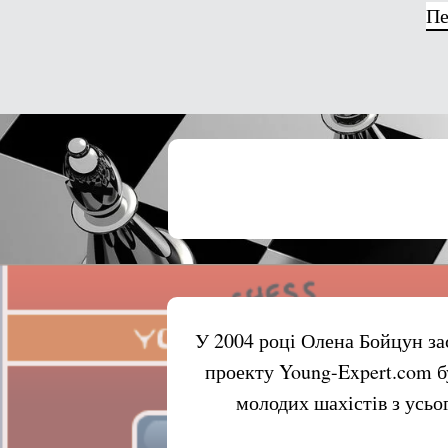
Пе
У 2004 році Олена Бойцун з
проекту Young-Expert.com б
молодих шахістів з усьог