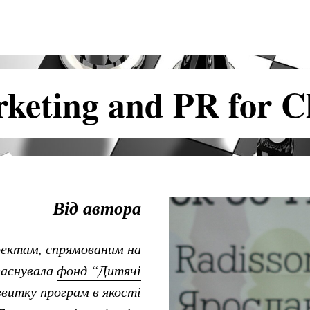
keting and PR for C
Від автора
роектам, спрямованим на
 заснувала
фонд “Дитячі
звитку програм в якості