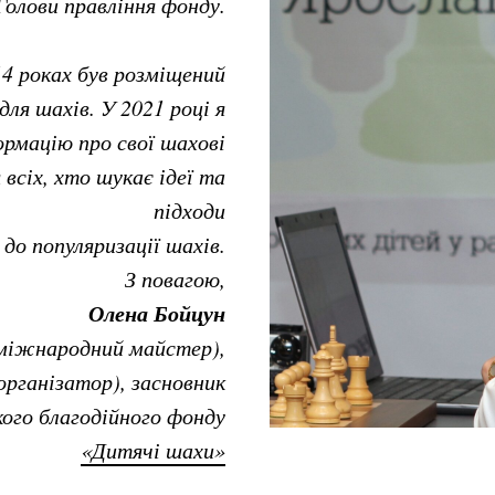
Голови правління фонду.
4 роках був розміщений
для шахів. У 2021 році я
формацію про свої шахові
всіх, хто шукає ідеї та
підходи
до популяризації шахів.
З повагою,
Олена Бойцун
міжнародний майстер),
рганізатор), засновник
кого благодійного фонду
«Дитячі шахи»