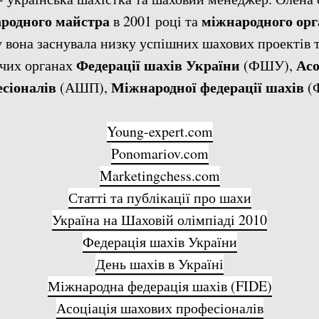
ародного майстра
міжнародного орг
в 2001 році та
у вона заснувала низку успішних шахових проектів 
Федерації шахів України
Асо
ючих органах
(ФШУ),
сіоналів
Міжнародної федерації шахів
(АШП),
(Ф
Young-expert.com
Ponomariov.com
Marketingchess.com
Статті та публікації про шахи
Україна на Шаховій олімпіаді 2010
Федерація шахів України
День шахів в Україні
Міжнародна федерація шахів (FIDE)
Асоціація шахових професіоналів