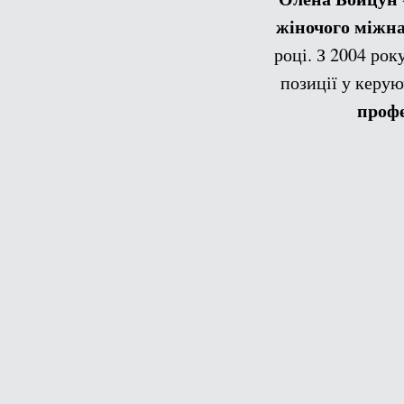
жіночого міжн
році. З 2004 рок
позиції у керу
профе