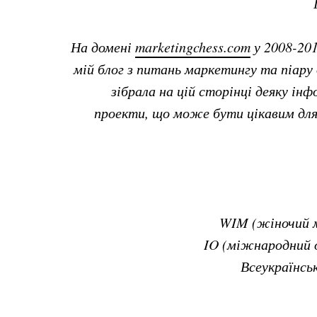
На домені
marketingchess.com
у 2008-201
мій блог з питань маркетингу та піару 
зібрала на цій сторінці деяку ін
проекти, що може бути цікавим для 
WIM (жіночий 
IO (міжнародний о
Всеукраїнсь