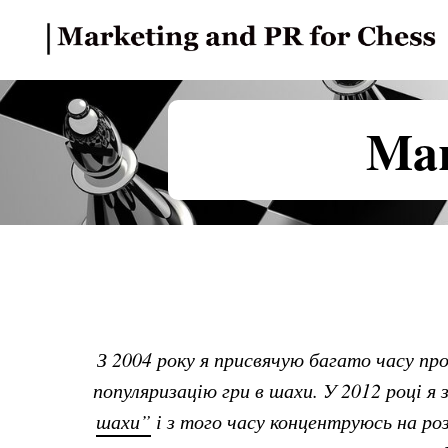
Mar
З 2004 року я присвячую багато часу п
популяризацію гри в шахи. У 2012 році я
шахи”
і з того часу концентруюсь на ро