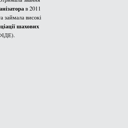
анізатора
в 2011
та займала високі
ціації шахових
ІДЕ).